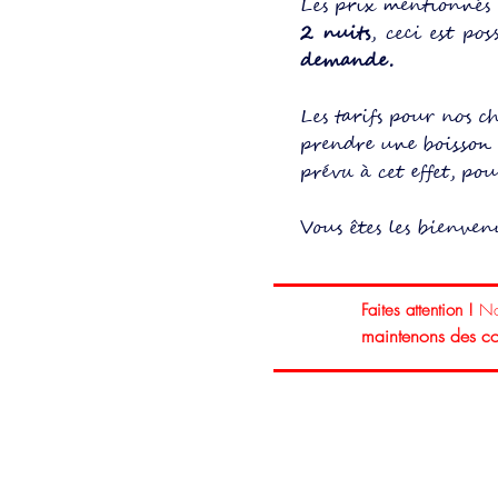
Les prix mentionnés 
2 nuits
,
ceci est p
demande.
Les tarifs pour nos 
prendre une boisson
prévu à cet effet, po
Vous êtes les bienve
Faites attention !
Nou
maintenons des con