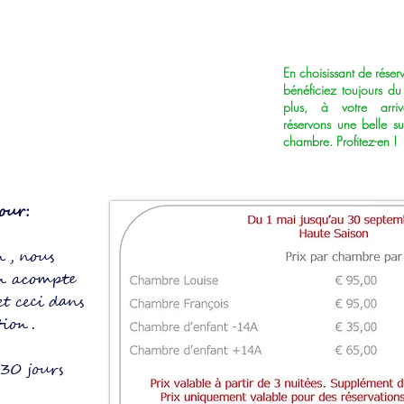
En choisissant de réserv
bénéficiez toujours du
plus, à votre arri
réservons une belle su
chambre. Profitez-en !
our:
on, nous
n acompte
et ceci dans
tion.
 30 jours