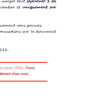
 malgré tout
séjourner 1 ou
chambre et
uniquement sur
 moment vous pouvez
ommations sur le document
 11h.
ous
 la saison 2026.
N
ectement chez nous.