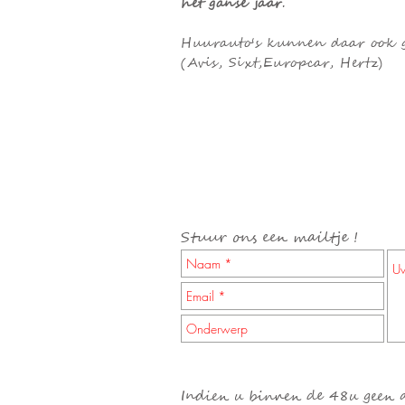
het ganse jaar
.
Huurauto's kunnen daar ook g
(Avis, Sixt,Europcar, H
ertz)
Stuur ons een mailtje !
Indien u binnen de 48u geen an