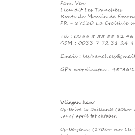
Fam. Ven
Lieu dit Les Tranchées
Route du Moulin de Four
FR - 87130 La Croisille s
Tel : 0033 5 55 55 82 46
GSM : 0033 7 72 31 24 9
Email :
lestranchees@gmai
GPS coördinaten : 45°36'1
Vliegen kan!
Op Brive la Gaillarde (60km 
vanaf
april tot oktober.
Op Bergerac, (170km van Les 