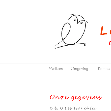
Le
Welkom
Omgeving
Kamers
Onze gegevens
B & B Les Tranchées