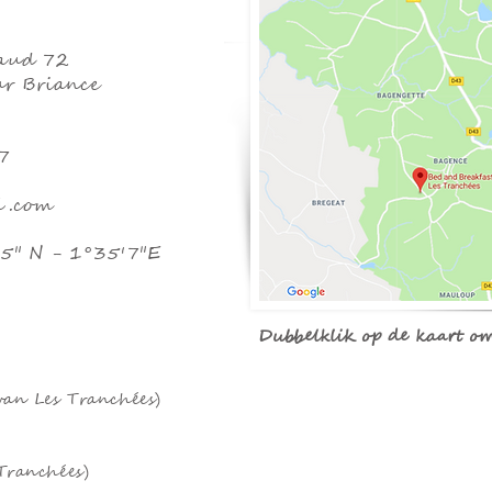
naud 72
ur Briance
7
l.com
5" N - 1°35'7"E
Dubbelklik op de kaart o
van Les Tranchées)
Tranchées)