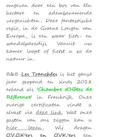
omgeven door een bos van één
hectare en adembenemende
vergezichten.
Deze fantastische
regio, in de Groene Longen van
Europa, is een waar fiets- en
wandelparadijs. Vanuit uw
kamer loopt of fietst u zo de
natuur in.
B&B
Les Tranchées
is
het ganse
jaar geopend en
sinds 2018
erkend als
'Chambre d’Hôtes de
Référence'
in Frankrijk.
Onz
e
overige certificaten vindt u
alvast via
deze link
. Wat onze
gasten van ons zeggen kan u
hier lezen
. Wij dragen
O.V.O.K'ers en O.VK.'ers
een