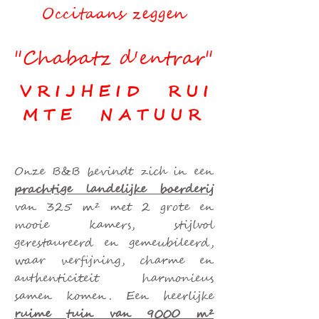
Occitaans zeggen
"Chabatz d'entrar"
V R I J H E I D R U I
M T E N A T U U R
Onze B&B bevindt zich in een
prachtige landelijke boerderij
van
325 m² met 2 grote en
mooie kamers, stijlvol
gerestaureerd en gemeubileerd,
waar verfijning, charme en
authenticiteit harmonieus
samen komen. Een heerlijke
ruime tuin van 9000 m²