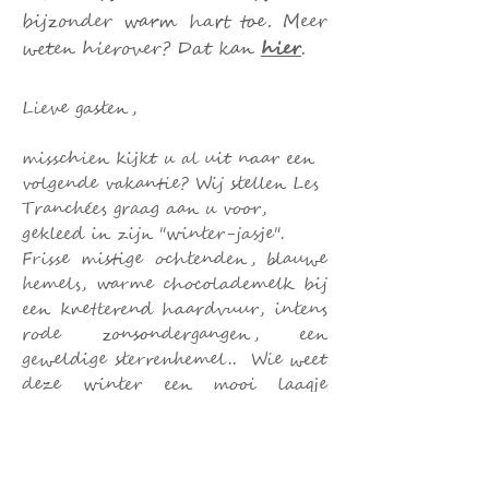
bijzonder warm hart toe. Meer
weten hierover? Dat kan
hier
.
Lieve gasten,
misschien kijkt u al uit naar een
volgende vakantie? Wij stellen Les
Tranchées graag aan u voor,
gekleed in zijn "winter-jasje".
Frisse mistige ochtenden, blauwe
hemels, warme chocolademelk bij
een knetterend haardvuur, intens
rode zonsondergangen, een
geweldige sterrenhemel.. Wie weet
deze winter een mooi laagje
sneeuw...
Ideaal voor flinke wandelingen in
een ongerepte natuur met kleine
heldere beekjes, glooiende